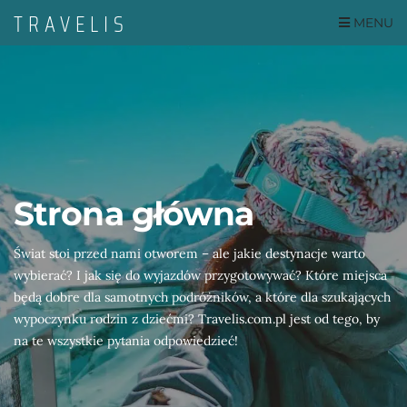
MENU
Strona główna
Świat stoi przed nami otworem – ale jakie destynacje warto
wybierać? I jak się do wyjazdów przygotowywać? Które miejsca
będą dobre dla samotnych podróżników, a które dla szukających
wypoczynku rodzin z dziećmi? Travelis.com.pl jest od tego, by
na te wszystkie pytania odpowiedzieć!