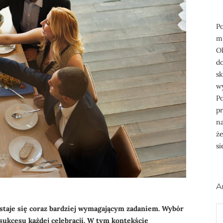
P
m
Ok
do
s
wy
Po
pr
na
że
si
A
A
staje się coraz bardziej wymagającym zadaniem. Wybór
ukcesu każdej celebracji. W tym kontekście