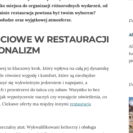
ako miejsca do organizacji różnorodnych wydarzeń, od
właśnie restauracja powinna być twoim wyborem?
bsłudze oraz wyjątkowej atmosferze.
P
Al
ŚCIOWE W RESTAURACJI
Al
JONALIZM
tu
pi
wej to kluczowy krok, który wpływa na całą jej dynamikę
, ale również wygodę i komfort, które są niezbędne
eszyć się wykwintnym jedzeniem i napojami, a
P
h i przestrzeni do tańca czy zabaw. Wszystko to bez
 jak wypożyczenie naczyń czy wynajęcie oświetlenia, co
i. Ciekawe oferty ma między innymi
restauracja
zeczalny atut. Wykwalifikowani kelnerzy i obsługa