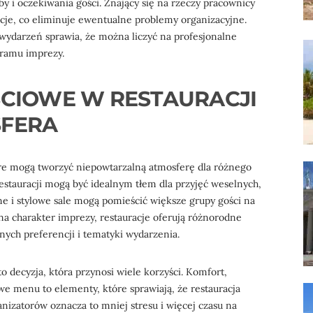
y i oczekiwania gości. Znający się na rzeczy pracownicy
acje, co eliminuje ewentualne problemy organizacyjne.
wydarzeń sprawia, że można liczyć na profesjonalne
ramu imprezy.
ŚCIOWE W RESTAURACJI
SFERA
óre mogą tworzyć niepowtarzalną atmosferę dla różnego
estauracji mogą być idealnym tłem dla przyjęć weselnych,
ne i stylowe sale mogą pomieścić większe grupy gości na
a charakter imprezy, restauracje oferują różnorodne
ych preferencji i tematyki wydarzenia.
o decyzja, która przynosi wiele korzyści. Komfort,
we menu to elementy, które sprawiają, że restauracja
anizatorów oznacza to mniej stresu i więcej czasu na