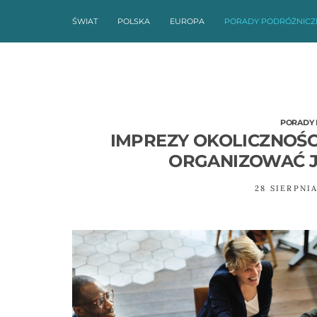
ŚWIAT
POLSKA
EUROPA
PORADY PODRÓŻNICZ
PORADY 
IMPREZY OKOLICZNOŚ
ORGANIZOWAĆ J
28 SIERPNI