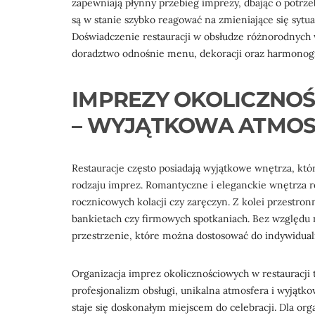
zapewniają płynny przebieg imprezy, dbając o potrzeb
są w stanie szybko reagować na zmieniające się sytu
Doświadczenie restauracji w obsłudze różnorodnych 
doradztwo odnośnie menu, dekoracji oraz harmonog
IMPREZY OKOLICZNO
– WYJĄTKOWA ATMO
Restauracje często posiadają wyjątkowe wnętrza, kt
rodzaju imprez. Romantyczne i eleganckie wnętrza r
rocznicowych kolacji czy zaręczyn. Z kolei przestron
bankietach czy firmowych spotkaniach. Bez względu n
przestrzenie, które można dostosować do indywidualn
Organizacja imprez okolicznościowych w restauracji t
profesjonalizm obsługi, unikalna atmosfera i wyjątko
staje się doskonałym miejscem do celebracji. Dla org