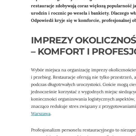
restauracje zdobywają coraz większą popularność j
urodzin i rocznic po wesela i bankiety. Dlaczego 
Odpowiedź kryje się w komforcie, profesjonalnej o
IMPREZY OKOLICZNO
– KOMFORT I PROFES
Wybór miejsca na organizację imprezy okolicznościo
i przebieg. Restauracje oferują nie tylko przestrzeń
podczas długotrwałych uroczystości. Goście mogą ci
jednocześnie korzystać z wygodnych miejsc siedzącyc
konieczności organizowania logistycznych aspektów,
znacząco redukuje stres związany z przygotowaniam
Warszawa
.
Profesjonalizm personelu restauracyjnego to niezapr