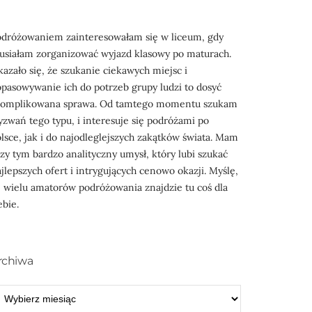
odróżowaniem zainteresowałam się w liceum, gdy
usiałam zorganizować wyjazd klasowy po maturach.
azało się, że szukanie ciekawych miejsc i
pasowywanie ich do potrzeb grupy ludzi to dosyć
komplikowana sprawa. Od tamtego momentu szukam
zwań tego typu, i interesuje się podróżami po
lsce, jak i do najodleglejszych zakątków świata. Mam
zy tym bardzo analityczny umysł, który lubi szukać
jlepszych ofert i intrygujących cenowo okazji. Myślę,
 wielu amatorów podróżowania znajdzie tu coś dla
ebie.
rchiwa
RCHIWA