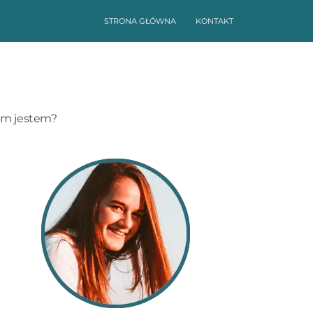
STRONA GŁÓWNA
KONTAKT
im jestem?