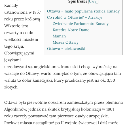
Spis treści
[
Ukryj
]
Kanady
Ottawa – mało popularna stolica Kanady
ustanowiona w 1857
Co robić w Ottawie? – Atrakcje
roku przez królową
Zwiedzanie Parlamentu Kanady
Wiktorię jest
Katedra Notre Dame
czwartym co do
Maman
wielkości miastem
Muzea Ottawy
tego kraju.
Ottawa – ciekawostki
Obowiązującymi
językami
urzędowymi są: angielski oraz francuski i chcąc wybrać się na
wakacje do Ottawy, warto pamiętać o tym, że obowiązująca tam
waluta to dolar kanadyjski, który przeliczany jest na ok. 3,50
złotych.
Ottawa była pierwotnie obszarem zamieszkałym przez plemiona
Algonkinów, jednak na skutek brytyjskiej kolonizacji w 1801
roku zaczęły powstawać tam pierwsze osady europejskie.
Rozkwit miasta nastąpił tuż po II wojnie światowej i dziś może