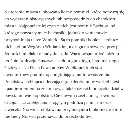
Na terenie miasta ulokowano liczne pomniki, które odnoszą się
do wydarzeń historycznych lub bezpośrednio do charakteru
miasta. Najpopularniejszym z nich jest pomnik Bachusa, od
którego powstały małe bachusiki, jednak o winiarstwie
przypominają także Winiarki. Są to pomniki kobiet – jedna z
nich stoi na Wzgórzu Winiarskim, a druga na skwerze przy pl.
Jedności, niedaleko budynku sądu. Warto wspomnieć także o
rzeźbie Andrzeja Huszczy – zielonogórskiego, legendarnego
żużlowca. Na Placu Powstańców Wielkopolskich stoi
dwumetrowy pomnik upamiętniający tamte wydarzenia.
Przedstawia chłopca uderzającego pałeczkami w werbel i jest
upamiętnieniem uczestników, a także dzieci biorących udział w
powstaniu wielkopolskim. Ciekawymi rzeźbami są również
Chłopiec ze źrebięciem
, stojący u podnóża palmiarni oraz
ławeczka Norwida, ulokowana przy budynku biblioteki, z której
niekiedy Norwid przemawia do przechodniów.