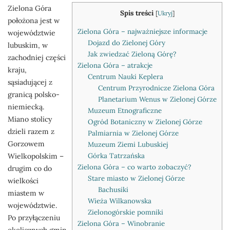
Zielona Góra
Spis treści
[
Ukryj
]
położona jest w
Zielona Góra – najważniejsze informacje
województwie
Dojazd do Zielonej Góry
lubuskim, w
Jak zwiedzać Zieloną Górę?
zachodniej części
Zielona Góra – atrakcje
kraju,
Centrum Nauki Keplera
sąsiadującej z
Centrum Przyrodnicze Zielona Góra
granicą polsko-
Planetarium Wenus w Zielonej Górze
niemiecką.
Muzeum Etnograficzne
Miano stolicy
Ogród Botaniczny w Zielonej Górze
dzieli razem z
Palmiarnia w Zielonej Górze
Gorzowem
Muzeum Ziemi Lubuskiej
Górka Tatrzańska
Wielkopolskim –
Zielona Góra – co warto zobaczyć?
drugim co do
Stare miasto w Zielonej Górze
wielkości
Bachusiki
miastem w
Wieża Wilkanowska
województwie.
Zielonogórskie pomniki
Po przyłączeniu
Zielona Góra – Winobranie