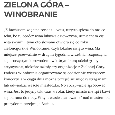
ZIELONA GÓRA –
WINOBRANIE
„Z Bachusem więc na rendez – vous, turysto spiesz do nas co
tchu, bo tu oprócz wina lubuska dziewczyna, uśmiechem cię
wita swym” – tymi oto słowami otwiera się co roku
zielonogórskie Winobranie, czyli lokalne święto wina. Ma
miejsce przeważnie w drugim tygodniu września, rozpoczyna
się uroczystym korowodem, w którym biorą udział grupy
artystyczne, niektóre szkoły czy organizacje z Zielonej Góry.
Podczas Winobrania organizowane są codziennie wieczorem
koncerty, a w ciągu dnia można przejść się między straganami
lub odwiedzić wesołe miasteczko. No i oczywiście spróbować
wina. Jest to jedyny taki czas w roku, kiedy miasto nie śpi i bawi
się od rana do nocy. W tym czasie „panowanie” nad miastem od
prezydenta przejmuje Bachus.