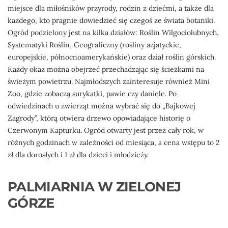
miejsce dla miłośników przyrody, rodzin z dziećmi, a także dla
każdego, kto pragnie dowiedzieć się czegoś ze świata botaniki.
Ogród podzielony jest na kilka działów: Roślin Wilgociolubnych,
Systematyki Roślin, Geograficzny (rośliny azjatyckie,
europejskie, północnoamerykańskie) oraz dział roślin górskich.
Każdy okaz można obejrzeć przechadzając się ścieżkami na
świeżym powietrzu. Najmłodszych zainteresuje również Mini
Zoo, gdzie zobaczą surykatki, pawie czy daniele. Po
odwiedzinach u zwierząt można wybrać się do „Bajkowej
Zagrody”, którą otwiera drzewo opowiadające historię o
Czerwonym Kapturku. Ogród otwarty jest przez cały rok, w
różnych godzinach w zależności od miesiąca, a cena wstępu to 2
zł dla dorosłych i 1 zł dla dzieci i młodzieży.
PALMIARNIA W ZIELONEJ
GÓRZE