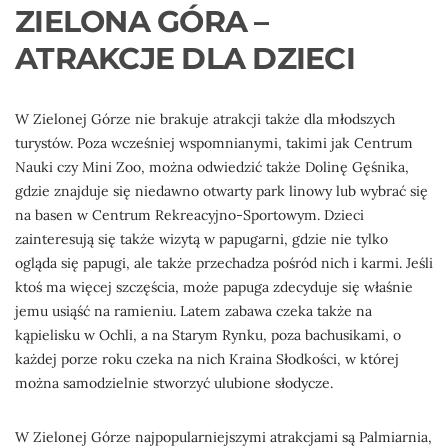
ZIELONA GÓRA –
ATRAKCJE DLA DZIECI
W Zielonej Górze nie brakuje atrakcji także dla młodszych
turystów. Poza wcześniej wspomnianymi, takimi jak Centrum
Nauki czy Mini Zoo, można odwiedzić także Dolinę Gęśnika,
gdzie znajduje się niedawno otwarty park linowy lub wybrać się
na basen w Centrum Rekreacyjno-Sportowym. Dzieci
zainteresują się także wizytą w papugarni, gdzie nie tylko
ogląda się papugi, ale także przechadza pośród nich i karmi. Jeśli
ktoś ma więcej szczęścia, może papuga zdecyduje się właśnie
jemu usiąść na ramieniu. Latem zabawa czeka także na
kąpielisku w Ochli, a na Starym Rynku, poza bachusikami, o
każdej porze roku czeka na nich Kraina Słodkości, w której
można samodzielnie stworzyć ulubione słodycze.
W Zielonej Górze najpopularniejszymi atrakcjami są Palmiarnia,