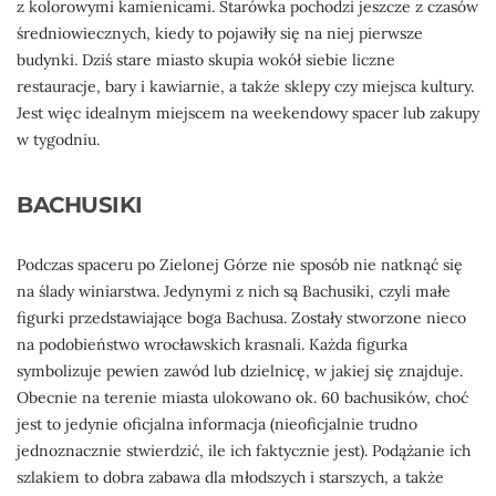
z kolorowymi kamienicami. Starówka pochodzi jeszcze z czasów
średniowiecznych, kiedy to pojawiły się na niej pierwsze
budynki. Dziś stare miasto skupia wokół siebie liczne
restauracje, bary i kawiarnie, a także sklepy czy miejsca kultury.
Jest więc idealnym miejscem na weekendowy spacer lub zakupy
w tygodniu.
BACHUSIKI
Podczas spaceru po Zielonej Górze nie sposób nie natknąć się
na ślady winiarstwa. Jedynymi z nich są Bachusiki, czyli małe
figurki przedstawiające boga Bachusa. Zostały stworzone nieco
na podobieństwo wrocławskich krasnali. Każda figurka
symbolizuje pewien zawód lub dzielnicę, w jakiej się znajduje.
Obecnie na terenie miasta ulokowano ok. 60 bachusików, choć
jest to jedynie oficjalna informacja (nieoficjalnie trudno
jednoznacznie stwierdzić, ile ich faktycznie jest). Podążanie ich
szlakiem to dobra zabawa dla młodszych i starszych, a także