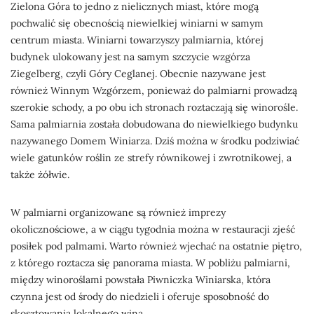
Zielona Góra to jedno z nielicznych miast, które mogą
pochwalić się obecnością niewielkiej winiarni w samym
centrum miasta. Winiarni towarzyszy palmiarnia, której
budynek ulokowany jest na samym szczycie wzgórza
Ziegelberg, czyli Góry Ceglanej. Obecnie nazywane jest
również Winnym Wzgórzem, ponieważ do palmiarni prowadzą
szerokie schody, a po obu ich stronach roztaczają się winorośle.
Sama palmiarnia została dobudowana do niewielkiego budynku
nazywanego Domem Winiarza. Dziś można w środku podziwiać
wiele gatunków roślin ze strefy równikowej i zwrotnikowej, a
także żółwie.
W palmiarni organizowane są również imprezy
okolicznościowe, a w ciągu tygodnia można w restauracji zjeść
posiłek pod palmami. Warto również wjechać na ostatnie piętro,
z którego roztacza się panorama miasta. W pobliżu palmiarni,
między winoroślami powstała Piwniczka Winiarska, która
czynna jest od środy do niedzieli i oferuje sposobność do
skosztowania lokalnego wina.