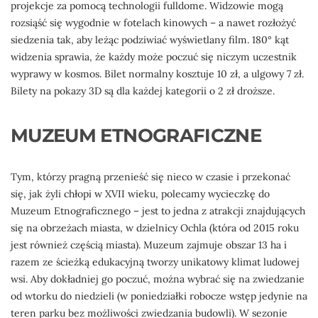
projekcje za pomocą technologii fulldome. Widzowie mogą
rozsiąść się wygodnie w fotelach kinowych – a nawet rozłożyć
siedzenia tak, aby leżąc podziwiać wyświetlany film. 180° kąt
widzenia sprawia, że każdy może poczuć się niczym uczestnik
wyprawy w kosmos. Bilet normalny kosztuje 10 zł, a ulgowy 7 zł.
Bilety na pokazy 3D są dla każdej kategorii o 2 zł droższe.
MUZEUM ETNOGRAFICZNE
Tym, którzy pragną przenieść się nieco w czasie i przekonać
się, jak żyli chłopi w XVII wieku, polecamy wycieczkę do
Muzeum Etnograficznego – jest to jedna z atrakcji znajdujących
się na obrzeżach miasta, w dzielnicy Ochla (która od 2015 roku
jest również częścią miasta). Muzeum zajmuje obszar 13 ha i
razem ze ścieżką edukacyjną tworzy unikatowy klimat ludowej
wsi. Aby dokładniej go poczuć, można wybrać się na zwiedzanie
od wtorku do niedzieli (w poniedziałki robocze wstęp jedynie na
teren parku bez możliwości zwiedzania budowli). W sezonie