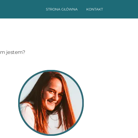
STRONA GŁÓWNA
KONTAKT
im jestem?