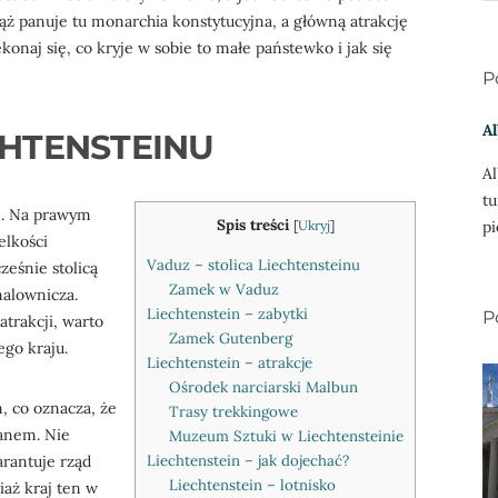
ż panuje tu monarchia konstytucyjna, a główną atrakcję
onaj się, co kryje w sobie to małe państewko i jak się
P
Al
CHTENSTEINU
Al
tu
n. Na prawym
Spis treści
pi
[
Ukryj
]
elkości
Vaduz – stolica Liechtensteinu
eśnie stolicą
Zamek w Vaduz
malownicza.
Liechtenstein – zabytki
P
trakcji, warto
Zamek Gutenberg
ego kraju.
Liechtenstein – atrakcje
Ośrodek narciarski Malbun
, co oznacza, że
Trasy trekkingowe
eanem. Nie
Muzeum Sztuki w Liechtensteinie
Liechtenstein – jak dojechać?
arantuje rząd
Liechtenstein – lotnisko
iaż kraj ten w