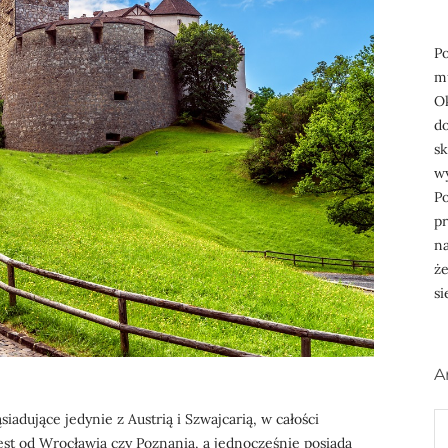
P
m
Ok
do
s
wy
Po
pr
na
że
si
A
A
iadujące jedynie z Austrią i Szwajcarią, w całości
st od Wrocławia czy Poznania, a jednocześnie posiada