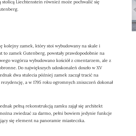
mą stolicą Liechtenstein również może pochwalić się
utenberg.
ę kolejny zamek, który stoi wybudowany na skale i
Jest to zamek Gutenberg, powstały prawdopodobnie na
rowego wzgórza wybudowano kościół z cmentarzem, ale z
obronne. Do największych udoskonaleń doszło w XV
ednak dwa stulecia później zamek zaczął tracić na
o rezydencję, a w 1795 roku ogromnych zniszczeń dokonał
jednak pełną rekonstrukcją zamku zajął się architekt
można zwiedzać za darmo, pełni bowiem jedynie funkcje
ający się element na panoramie miasteczka.