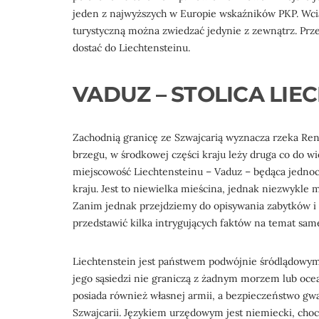
jeden z najwyższych w Europie wskaźników PKP. Wcią
turystyczną można zwiedzać jedynie z zewnątrz. Przek
dostać do Liechtensteinu.
VADUZ – STOLICA LIE
Zachodnią granicę ze Szwajcarią wyznacza rzeka Re
brzegu, w środkowej części kraju leży druga co do wi
miejscowość Liechtensteinu – Vaduz – będąca jednocz
kraju. Jest to niewielka mieścina, jednak niezwykle 
Zanim jednak przejdziemy do opisywania zabytków i a
przedstawić kilka intrygujących faktów na temat sam
Liechtenstein jest państwem podwójnie śródlądowym
jego sąsiedzi nie graniczą z żadnym morzem lub oc
posiada również własnej armii, a bezpieczeństwo gw
Szwajcarii. Językiem urzędowym jest niemiecki, choc