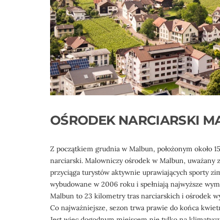
OŚRODEK NARCIARSKI M
Z początkiem grudnia w Malbun, położonym około 15 k
narciarski. Malowniczy ośrodek w Malbun, uważany 
przyciąga turystów aktywnie uprawiających sporty zi
wybudowane w 2006 roku i spełniają najwyższe wymo
Malbun to 23 kilometry tras narciarskich i ośrodek
Co najważniejsze, sezon trwa prawie do końca kwie
Jest więc dogodnym miejscem nie tylko na klimatycz