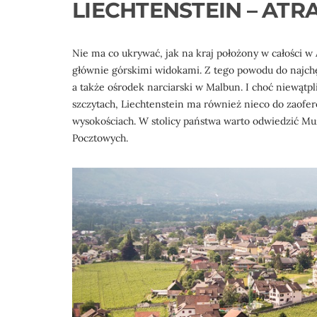
LIECHTENSTEIN – ATR
Nie ma co ukrywać, jak na kraj położony w całości w 
głównie górskimi widokami. Z tego powodu do najchęt
a także ośrodek narciarski w Malbun. I choć niewątpl
szczytach, Liechtenstein ma również nieco do zaofer
wysokościach. W stolicy państwa warto odwiedzić 
Pocztowych.