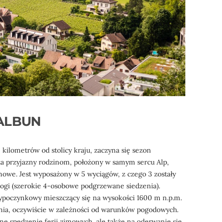
ALBUN
ilometrów od stolicy kraju, zaczyna się sezon
za przyjazny rodzinom, położony w samym sercu Alp,
mowe. Jest wyposażony w 5 wyciągów, z czego 3 zostały
gi (szerokie 4-osobowe podgrzewane siedzenia).
 wypoczynkowy mieszczący się na wysokości 1600 m n.p.m.
tnia, oczywiście w zależności od warunków pogodowych.
ne spędzenie ferii zimowych, ale także na oderwanie się