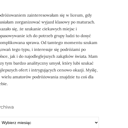
odróżowaniem zainteresowałam się w liceum, gdy
usiałam zorganizować wyjazd klasowy po maturach.
azało się, że szukanie ciekawych miejsc i
pasowywanie ich do potrzeb grupy ludzi to dosyć
komplikowana sprawa. Od tamtego momentu szukam
zwań tego typu, i interesuje się podróżami po
lsce, jak i do najodleglejszych zakątków świata. Mam
zy tym bardzo analityczny umysł, który lubi szukać
jlepszych ofert i intrygujących cenowo okazji. Myślę,
 wielu amatorów podróżowania znajdzie tu coś dla
ebie.
rchiwa
RCHIWA