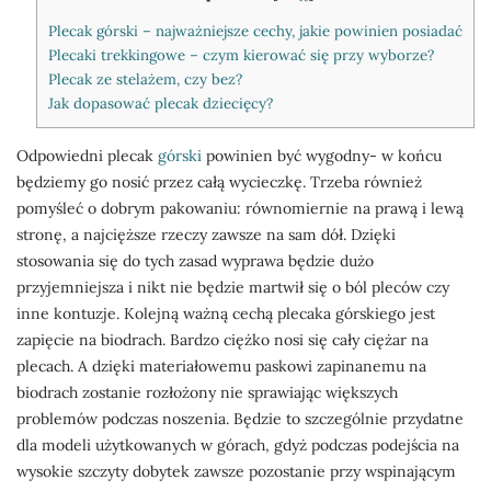
Plecak górski – najważniejsze cechy, jakie powinien posiadać
Plecaki trekkingowe – czym kierować się przy wyborze?
Plecak ze stelażem, czy bez?
Jak dopasować plecak dziecięcy?
Odpowiedni plecak
górski
powinien być wygodny- w końcu
będziemy go nosić przez całą wycieczkę. Trzeba również
pomyśleć o dobrym pakowaniu: równomiernie na prawą i lewą
stronę, a najcięższe rzeczy zawsze na sam dół. Dzięki
stosowania się do tych zasad wyprawa będzie dużo
przyjemniejsza i nikt nie będzie martwił się o ból pleców czy
inne kontuzje. Kolejną ważną cechą plecaka górskiego jest
zapięcie na biodrach. Bardzo ciężko nosi się cały ciężar na
plecach. A dzięki materiałowemu paskowi zapinanemu na
biodrach zostanie rozłożony nie sprawiając większych
problemów podczas noszenia. Będzie to szczególnie przydatne
dla modeli użytkowanych w górach, gdyż podczas podejścia na
wysokie szczyty dobytek zawsze pozostanie przy wspinającym