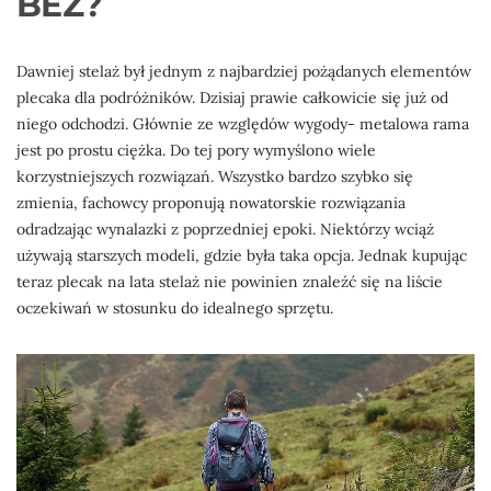
BEZ?
Dawniej stelaż był jednym z najbardziej pożądanych elementów
plecaka dla podróżników. Dzisiaj prawie całkowicie się już od
niego odchodzi. Głównie ze względów wygody- metalowa rama
jest po prostu ciężka. Do tej pory wymyślono wiele
korzystniejszych rozwiązań. Wszystko bardzo szybko się
zmienia, fachowcy proponują nowatorskie rozwiązania
odradzając wynalazki z poprzedniej epoki. Niektórzy wciąż
używają starszych modeli, gdzie była taka opcja. Jednak kupując
teraz plecak na lata stelaż nie powinien znaleźć się na liście
oczekiwań w stosunku do idealnego sprzętu.