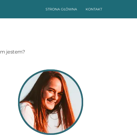
STRONA GŁÓWNA
KONTAKT
im jestem?