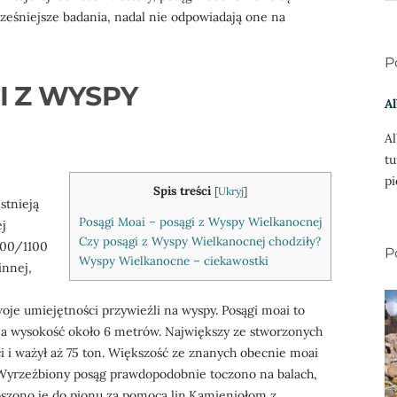
ześniejsze badania, nadal nie odpowiadają one na
P
I Z WYSPY
Al
Al
tu
pi
Spis treści
[
Ukryj
]
stnieją
Posągi Moai – posągi z Wyspy Wielkanocnej
ej
Czy posągi z Wyspy Wielkanocnej chodziły?
000/1100
P
Wyspy Wielkanocne – ciekawostki
innej,
woje umiejętności przywieźli na wyspy. Posągi moai to
, a wysokość około 6 metrów. Największy ze stworzonych
 i ważył aż 75 ton. Większość ze znanych obecnie moai
Wyrzeźbiony posąg prawdopodobnie toczono na balach,
oszono je do pionu za pomocą lin.Kamieniołom z