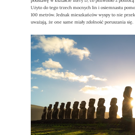
podstawę w kształcie litery D, co pozwoliło z pomocą
Użyto do tego trzech mocnych lin i osiemnastu pomo
100 metrów. Jednak mieszkańców wyspy to nie przek
uważają, że one same miały zdolność poruszania się.