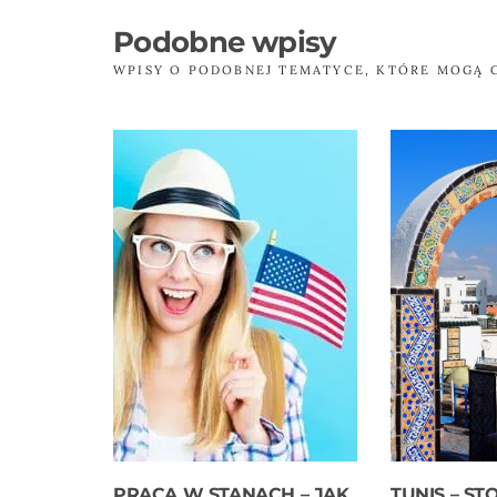
Podobne wpisy
WPISY O PODOBNEJ TEMATYCE, KTÓRE MOGĄ 
PRACA W STANACH – JAK
TUNIS – ST