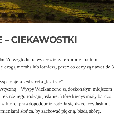
 – CIEKAWOSTKI
a. Ze względu na wyjałowiony teren nie ma tutaj
ę drogą morską lub lotniczą, przez co ceny są nawet do 3
 objęta jest strefą „tax free”.
urystyczną – Wyspy Wielkanocne są doskonałym miejscem
 też różnego rodzaju jaskinie, które kiedyś miały bardzo
w której prawdopodobnie rodziły się dzieci czy Jaskinia
omieniami słońca, by zachować piękną, bladą skórę.