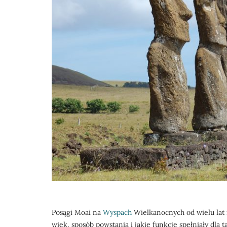
Posągi Moai na
Wyspach
Wielkanocnych od wielu lat i
wiek, sposób powstania i jakie funkcje spełniały dla 