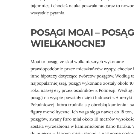
tajemnicą i chociaż nauka pozwala na coraz to nowoc
wszystkie pytania.
POSĄGI MOAI – POSĄG
WIELKANOCNEJ
Moai to posągi ze skał wulkanicznych wykonane
prawdopodobnie przez mieszkańców wyspy, chociaż i
inne hipotezy dotyczące twórców posągów. Według t
najpopularniejszej, posągi wykonane zostały około 1
roku naszej ery przez osadników z Polinezji. Według 
posągi na wyspie powstały dzięki ludności z Ameryki
Południowej, która trudniła się obróbką kamienia i s
figury monolityczne. Ich waga sięga nawet do 18 ton
posągów, zwany Paro miał około 10 metrów wysokości
została wyrzeźbiona w kamieniołomie Rano Raraku. 
do miejsca w którym miały stanąć, a następnie podn