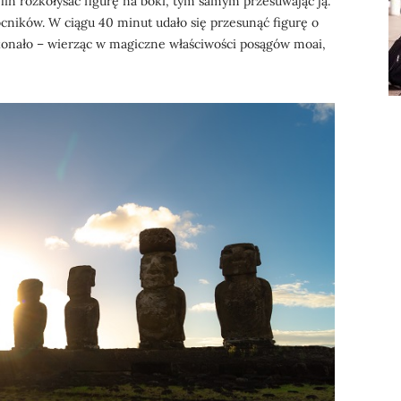
 lin rozkołysać figurę na boki, tym samym przesuwając ją.
cników. W ciągu 40 minut udało się przesunąć figurę o
onało – wierząc w magiczne właściwości posągów moai,