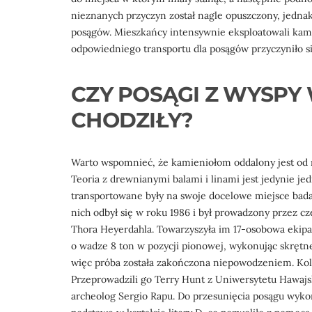
nieznanych przyczyn został nagle opuszczony, jedna
posągów. Mieszkańcy intensywnie eksploatowali kam
odpowiedniego transportu dla posągów przyczyniło si
CZY POSĄGI Z WYSPY
CHODZIŁY?
Warto wspomnieć, że kamieniołom oddalony jest od m
Teoria z drewnianymi balami i linami jest jedynie jed
transportowane były na swoje docelowe miejsce bad
nich odbył się w roku 1986 i był prowadzony przez cz
Thora Heyerdahla. Towarzyszyła im 17-osobowa ekip
o wadze 8 ton w pozycji pionowej, wykonując skrętne
więc próba została zakończona niepowodzeniem. Kol
Przeprowadzili go Terry Hunt z Uniwersytetu Hawajsk
archeolog Sergio Rapu. Do przesunięcia posągu wykor