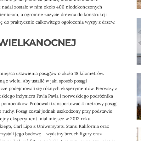
k nadal zostało w nim około 400 niedokończonych
ieniołom, a ogromne zużycie drewna do konstrukcji
ę do praktycznie całkowitego ogołocenia wyspy z drzew.
 WIELKANOCNEJ
iejsca ustawienia posągów o około 18 kilometrów.
ną z wielu. Aby ustalić w jaki sposób posągi
acze podejmowali się różnych eksperymentów. Pierwszy z
eskiego inżyniera Pavla Pavla i norweskiego podróżnika
a pomocników. Próbowali transportować 4 metrowy posąg
 ruchy. Posąg został jednak uszkodzony przy podstawie,
ejny eksperyment miał miejsce w 2012 roku.
iego, Carl Lipo z Uniwersytetu Stanu Kalifornia oraz
zystali jego budowę – wydatny brzuch figury oraz