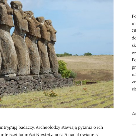
P
m
Ok
do
s
wy
Po
pr
na
że
si
A
ntrygują badaczy. Archeolodzy stawiają pytania o ich
A
tamtejszej ludności Niestety, posągi nadal owiane są