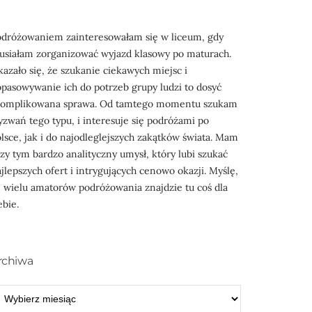
odróżowaniem zainteresowałam się w liceum, gdy
usiałam zorganizować wyjazd klasowy po maturach.
azało się, że szukanie ciekawych miejsc i
pasowywanie ich do potrzeb grupy ludzi to dosyć
komplikowana sprawa. Od tamtego momentu szukam
zwań tego typu, i interesuje się podróżami po
lsce, jak i do najodleglejszych zakątków świata. Mam
zy tym bardzo analityczny umysł, który lubi szukać
jlepszych ofert i intrygujących cenowo okazji. Myślę,
 wielu amatorów podróżowania znajdzie tu coś dla
ebie.
rchiwa
RCHIWA