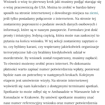
Wniosek o wizę to pierwszy krok jaki musimy podjąć starając się
o wizę pracowniczą do USA. Można to zrobić w bardzo łatwy
sposób na stronie internetowej z dowolnego miejsca na
ziemi
,
jeśli tylko posiadamy połączenie z internetem. Na stronie tej
zostaniemy poproszeni o podanie swoich danych osobowych i
informacji, które są w naszym paszporcie. Formularz jest dość
prosty i intuicyjny. Jedyną częścią, która może nas zaskoczyć to
pytania na końcu wniosku. W tej sekcji zostaniemy zapytani o
to, czy byliśmy karani, czy wspieramy jakiekolwiek organizacje
terrorystyczne lub czy braliśmy kiedykolwiek udział w
morderstwie. By wniosek został rozpatrzony, musimy zapłacić.
To również możemy zrobić przez internet. Po dokonaniu
płatności warto zapisać numer potwierdzenia wpłaty, ponieważ
będzie nam on potrzebny w następnych krokach. Kolejnym
etapem jest umówienie wizyty. Na stronie internetowej
wyświetli się nam kalendarz z dostępnymi terminami spotkań.
Spotkanie to może odbyć się w Ambasadzie w Warszawie lub w
Konsulacie w Krakowie. By umówić spotkanie musimy znać
nasz numer referencyjny wniosku oraz numer potwierdzenia