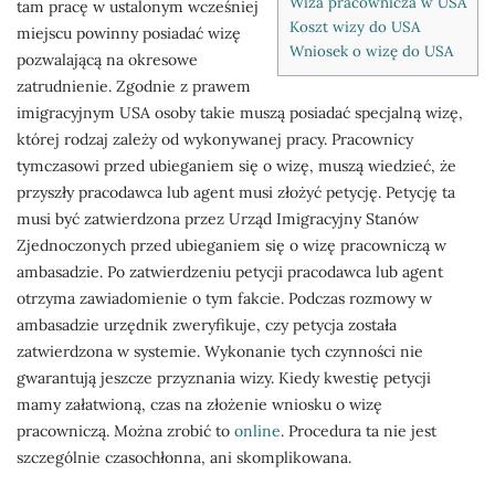
Wiza pracownicza w USA
tam pracę w ustalonym wcześniej
Koszt wizy do USA
miejscu powinny posiadać wizę
Wniosek o wizę do USA
pozwalającą na okresowe
zatrudnienie. Zgodnie z prawem
imigracyjnym USA osoby takie muszą posiadać specjalną wizę,
której rodzaj zależy od wykonywanej pracy. Pracownicy
tymczasowi przed ubieganiem się o wizę, muszą wiedzieć, że
przyszły pracodawca lub agent musi złożyć petycję. Petycję ta
musi być zatwierdzona przez Urząd Imigracyjny Stanów
Zjednoczonych przed ubieganiem się o wizę pracowniczą w
ambasadzie. Po zatwierdzeniu petycji pracodawca lub agent
otrzyma zawiadomienie o tym fakcie. Podczas rozmowy w
ambasadzie urzędnik zweryfikuje, czy petycja została
zatwierdzona w systemie. Wykonanie tych czynności nie
gwarantują jeszcze przyznania wizy. Kiedy kwestię petycji
mamy załatwioną, czas na złożenie wniosku o wizę
pracowniczą. Można zrobić to
online
. Procedura ta nie jest
szczególnie czasochłonna, ani skomplikowana.