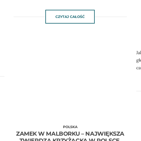
CZYTAJ CAŁOŚĆ
Ja
gł
ca
POLSKA
ZAMEK W MALBORKU – NAJWIĘKSZA
TWIERDZA KRZYŻACKA W POLSCE.