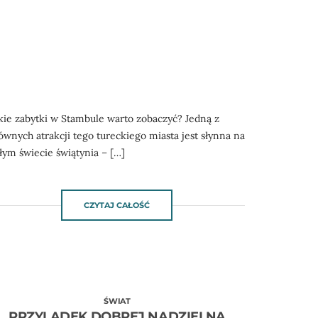
kie zabytki w Stambule warto zobaczyć? Jedną z
ównych atrakcji tego tureckiego miasta jest słynna na
łym świecie świątynia – […]
CZYTAJ CAŁOŚĆ
ŚWIAT
PRZYLĄDEK DOBREJ NADZIEI NA