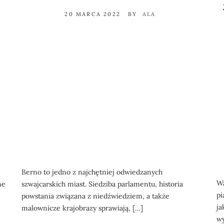
20 MARCA 2022
BY
ALA
Berno to jedno z najchętniej odwiedzanych
Wa
szwajcarskich miast. Siedziba parlamentu, historia
ne
pi
powstania związana z niedźwiedziem, a także
ja
malownicze krajobrazy sprawiają, […]
wy